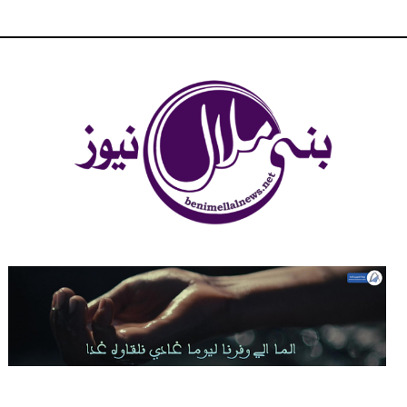
شبكة بني ملال الاخبارية - بني ملال نيوز - الخبر في الحين ، جرأة و
مصداقية في تناول الخبر