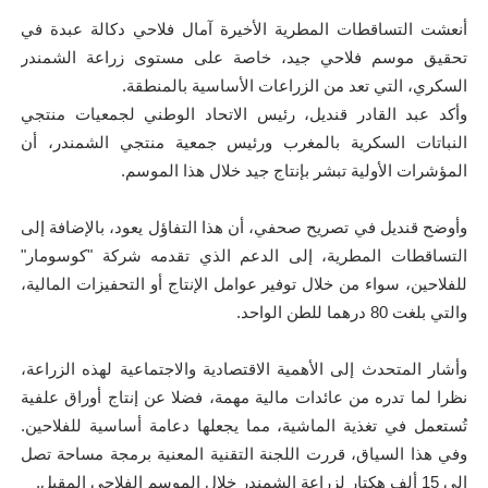
أنعشت التساقطات المطرية الأخيرة آمال فلاحي دكالة عبدة في
تحقيق موسم فلاحي جيد، خاصة على مستوى زراعة الشمندر
السكري، التي تعد من الزراعات الأساسية بالمنطقة.
وأكد عبد القادر قنديل، رئيس الاتحاد الوطني لجمعيات منتجي
النباتات السكرية بالمغرب ورئيس جمعية منتجي الشمندر، أن
المؤشرات الأولية تبشر بإنتاج جيد خلال هذا الموسم.
وأوضح قنديل في تصريح صحفي، أن هذا التفاؤل يعود، بالإضافة إلى
التساقطات المطرية، إلى الدعم الذي تقدمه شركة "كوسومار"
للفلاحين، سواء من خلال توفير عوامل الإنتاج أو التحفيزات المالية،
والتي بلغت 80 درهما للطن الواحد.
وأشار المتحدث إلى الأهمية الاقتصادية والاجتماعية لهذه الزراعة،
نظرا لما تدره من عائدات مالية مهمة، فضلا عن إنتاج أوراق علفية
تُستعمل في تغذية الماشية، مما يجعلها دعامة أساسية للفلاحين.
وفي هذا السياق، قررت اللجنة التقنية المعنية برمجة مساحة تصل
إلى 15 ألف هكتار لزراعة الشمندر خلال الموسم الفلاحي المقبل.