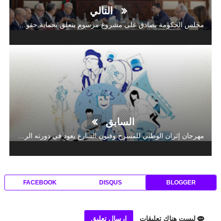
التالي
مجلس الحكومة يصادق على مشروع مرسوم يتعلق بحمایة حقوق الأشخاص في وضعیة إعاقة والنھوض بھا
السابق
مهرجان إثران الوطني للمسرح وفنون الشارع يعود في دورته الرابعة بأيت عتاب احتفاء بعيد العرش واليوم الوطني للمهاجر
FACEBOOK
DISQUS
BLOGGER
ليست هناك تعليقات
إرسال تعليق