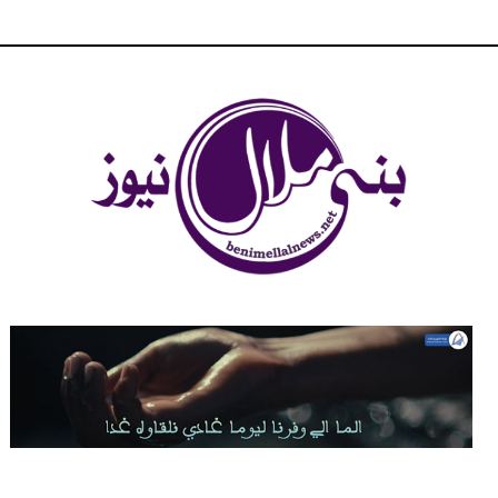
شبكة بني ملال الاخبارية - بني ملال نيوز - الخبر في الحين ، جرأة و
مصداقية في تناول الخبر