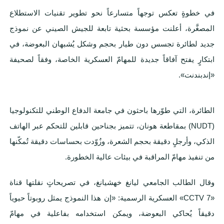
في خطوةٍ تعكس توجهاً متسارعاً نحو تطوير تقنيات الاستطلاع
المصغَّرة، أعلنت مؤسسة بحثية تابعة للجيش الصيني عن نموذج
جديد لطائرة تجسس دون طيار بحجم وشكل يُشبهان البعوضة، في
ابتكارٍ يفتح آفاقاً جديدة للمهامّ العسكرية الخاصة، وفقاً لصحيفة
«إندبندنت».
الطائرة، التي طوّرها باحثون في جامعة الدفاع الوطني للتكنولوجيا
(NUDT) بمقاطعة هونان، تتميز بجناحين قابلين للتحكم عبر الهاتف
الذكي، وأرجلٍ دقيقة بحجم الشعرة، وزُوّدت بحساسات دقيقة تُمكّنها
من تنفيذ مهامّ المراقبة في بيئات عالية الخطورة.
وقال الطالب الجامعي ليانغ خهشيانغ، في تصريحاتٍ نقلتها قناة
«CCTV 7» العسكرية الرسمية: «إن هذا النموذج يمثل روبوتاً حيوياً
دقيقاً يُحاكي البعوضة، ويمكن استخدامه بفاعلية في مهامّ