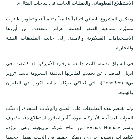
الاستطلاع المعلوماتي والعمليات الخاصة في ساحات القتال».
ويعكس المشروع الصيني اتجاهاً عالمياً متنامياً نحو تطوير طائرات
مُسيّرة متناهية الصغر لخدمة أغراض متعددة؛ من أبرزها
الاستخدامات العسكرية والأمنية، إلى جانب التطبيقات البيئية
والتجارية.
في السياق نفسه، كانت جامعة هارفارد الأميركية قد كشفت، في
أبريل الماضي، عن تحديثٍ لطائرتها الدقيقة المعروفة باسم «روبو
بي» (RoboBee)، التي تُحاكي حركات ذبابة الكرين في الطيران
والهبوط.
ولم تقتصر هذه التطبيقات على الصين والولايات المتحدة، إذ تبنّت
القوات المسلّحة الأميركية نموذجاً آخر لطائرة استطلاع دقيقة تُعرف
باسم «Black Hornet» من إنتاج شركة نرويجية، وهي مزوَّدة
بكاميرات وتصوير حراري، ويمكن حملها في الجيب بفضل حجمها