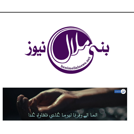
شبكة بني ملال الاخبارية - بني ملال نيوز - الخبر في الحين ، جرأة و
مصداقية في تناول الخبر