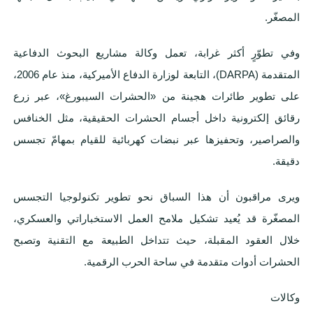
المصغّر.
وفي تطوّرٍ أكثر غرابة، تعمل وكالة مشاريع البحوث الدفاعية
المتقدمة (DARPA)، التابعة لوزارة الدفاع الأميركية، منذ عام 2006،
على تطوير طائرات هجينة من «الحشرات السيبورغ»، عبر زرع
رقائق إلكترونية داخل أجسام الحشرات الحقيقية، مثل الخنافس
والصراصير، وتحفيزها عبر نبضات كهربائية للقيام بمهامّ تجسس
دقيقة.
ويرى مراقبون أن هذا السباق نحو تطوير تكنولوجيا التجسس
المصغّرة قد يُعيد تشكيل ملامح العمل الاستخباراتي والعسكري،
خلال العقود المقبلة، حيث تتداخل الطبيعة مع التقنية وتصبح
الحشرات أدوات متقدمة في ساحة الحرب الرقمية.
وكالات