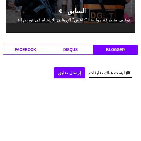
السابق
توقيف متطرفة موالية لـ"داعش" الإرهابي للاشتباه في تورطها في التحضير لتنفيذ مخطط إرهابي
FACEBOOK
DISQUS
BLOGGER
ليست هناك تعليقات
إرسال تعليق