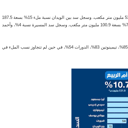
بلغت نسبة ملء سدود حوض أم الربيع 10.7%، ما يعادل 531.8 مليون متر مكعب. وسجل سد بين الويدان نسبة ملء 15% بسعة 187.5
مليون متر مكعب، بينما بلغت نسبة ملء سد مولاي يوسف 70% بسعة 100.9 مليون متر مكعب. وسجل سد المسيرة نسبة 4%، وأحمد
في المقابل، سجلت سدود آيت مسعود 94%، سيدي إدريس 85%، تيمينوتين 83%، الدورات 54%، في حين لم تتجاوز نسب الملء في