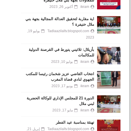
للمقاولات بجهة بني ملال خنيفرة
ikram
أكتوبر 26, 2023
اية مقاربة لتحقيق العدالة المجالية بجهة بني
ملال ختيفرة ؟
Tadlaazilaltv.blogspot.com
يوليو 19,
2023
بأزيلال: ثلاثيني يتورط في القرصنة الدولية
للمكالمات
ikram
يوليو 10, 2023
انتخاب القاضي عزيز شخمان رئيسا للمكتب
الجهوي لنادي قضاة المغرب
ikram
يونيو 17, 2023
الدورة 21 للمجلس الإداري للوكالة الحضرية
لبني ملال
ikram
مايو 17, 2023
تهنئة بمناسبة عيد الفطر
Tadlaazilaltv.blogspot.com
إبريل 21,