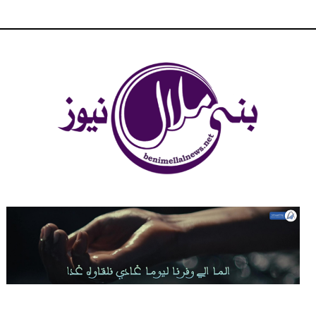
شبكة بني ملال الاخبارية - بني ملال نيوز - الخبر في الحين ، جرأة و
مصداقية في تناول الخبر