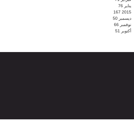
يناير
76
167
2015
ديسمبر
50
نوفمبر
66
أكتوبر
51
© 2026
جميع الحقوق محفوظة -
الموقع الرسمي لشبكة بني ملال الإخبارية