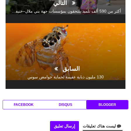
التالي
أكثر من 590 ألف تلميذ يلتحقون بمؤسسات جهة بني ملال–خنيفرة برسم الموسم الدراسي 2026-2025
السابق
130 مليون ذبابة عقيمة لحماية حوامض سوس
FACEBOOK
DISQUS
BLOGGER
ليست هناك تعليقات
إرسال تعليق