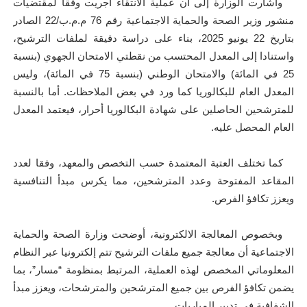
وأشارت الوزارة إلى أن عملية الانتقاء أجريت وفقا لمقتضيات
منشور وزير الصحة والحماية الاجتماعية رقم 76 م.م.ب/22 الصادر
بتاريخ 22 يونيو 2025، بناء على دراسة دقيقة لملفات الترشيح،
واستنادا إلى المعدل المحتسب من نقطتي الامتحان الجهوي (بنسبة
25 في المائة) والامتحان الوطني (بنسبة 75 في المائة)، وليس
المعدل العام للبكالوريا كما ورد في بعض الملاحظات. أما بالنسبة
للمترشحين الحاصلين على شهادة البكالوريا أحرار، فيعتمد المعدل
العام المحصل عليه.
كما تختلف العتبة المعتمدة حسب التخصص والمعهد، وفقا لعدد
المقاعد المفتوحة وعدد المترشحين، مما يكرس مبدأ التنافسية
ويعزز تكافؤ الفرص.
وبخصوص المعالجة الالكترونية، أوضحت وزارة الصحة والحماية
الاجتماعية أن معالجة جميع ملفات الترشيح تتم إلكترونيا عبر النظام
المعلوماتي المخصص لهذه العملية، المرتبط بمنظومة “مسار”، بما
يضمن تكافؤ الفرص بين جميع المترشحين والمترشحات، ويعزز مبدأ
الشفافية في تدبير المباريات.