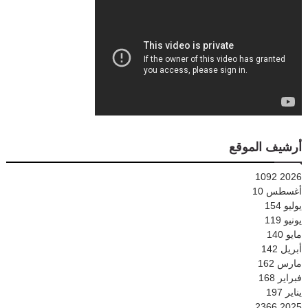
أرشيف الموقع
1092
2026
أغسطس
10
يوليو
154
يونيو
119
مايو
140
أبريل
142
مارس
162
فبراير
168
يناير
197
2366
2025