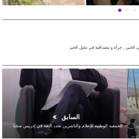
في الحين ، جرأة و مصداقية في تناول الخبر
السابق
موسم الخطوبة ومهرجان موسيقى الأعالي ينطلقان بإملشيل وبوزمو
الجمعية الوطنية للإعلام والناشرين تجدد الثقة في إدريس شحتان لولاية رئاسية جديدة