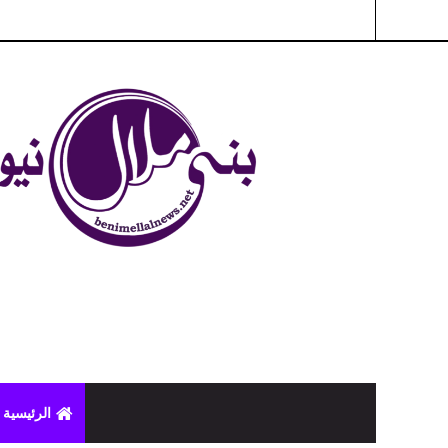
شبكة بني ملال الاخبارية - بني ملال نيوز - الخبر في الحين ، جرأة 
الرئيسية