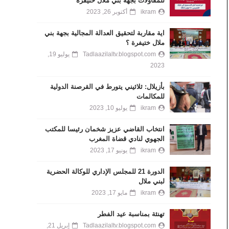
للمقاولات بجهة بني ملال خنيفرة
ikram
أكتوبر 26, 2023
اية مقاربة لتحقيق العدالة المجالية بجهة بني
ملال ختيفرة ؟
Tadlaazilaltv.blogspot.com
يوليو 19,
2023
بأزيلال: ثلاثيني يتورط في القرصنة الدولية
للمكالمات
ikram
يوليو 10, 2023
انتخاب القاضي عزيز شخمان رئيسا للمكتب
الجهوي لنادي قضاة المغرب
ikram
يونيو 17, 2023
الدورة 21 للمجلس الإداري للوكالة الحضرية
لبني ملال
ikram
مايو 17, 2023
تهنئة بمناسبة عيد الفطر
Tadlaazilaltv.blogspot.com
إبريل 21,