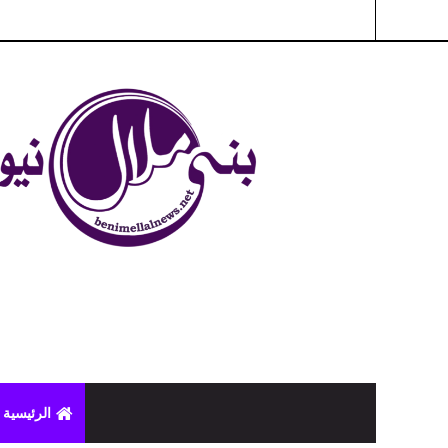
شبكة بني ملال الاخبارية - بني ملال نيوز - الخبر في الحين ، جرأة 
الرئيسية