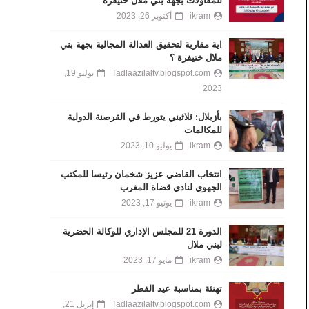
للمقاولات بجهة بني ملال خنيفرة
ikram
أكتوبر 26, 2023
اية مقاربة لتحقيق العدالة المجالية بجهة بني
ملال ختيفرة ؟
Tadlaazilaltv.blogspot.com
يوليو 19,
2023
بأزيلال: ثلاثيني يتورط في القرصنة الدولية
للمكالمات
ikram
يوليو 10, 2023
انتخاب القاضي عزيز شخمان رئيسا للمكتب
الجهوي لنادي قضاة المغرب
ikram
يونيو 17, 2023
الدورة 21 للمجلس الإداري للوكالة الحضرية
لبني ملال
ikram
مايو 17, 2023
تهنئة بمناسبة عيد الفطر
Tadlaazilaltv.blogspot.com
إبريل 21,