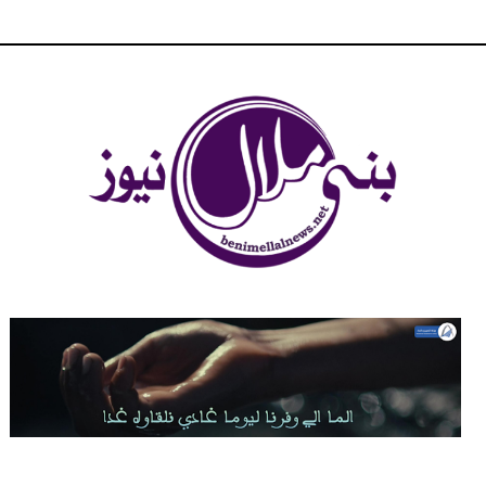
شبكة بني ملال الاخبارية - بني ملال نيوز - الخبر في الحين ، جرأة و
مصداقية في تناول الخبر