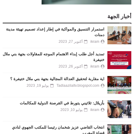
أخبار الجهة
استمرار التنسيق والمواكبة في إطار إعداد تصميم تهيئة مدينة
دمنات
ikram
أكتوبر 27, 2023
تمديد أجل طلب إبداء الاهتمام الموجه للمقاولات بجهة بني ملال
خنيفرة
ikram
أكتوبر 26, 2023
اية مقاربة لتحقيق العدالة المجالية بجهة بني ملال ختيفرة ؟
Tadlaazilaltv.blogspot.com
يوليو 19, 2023
بأزيلال: ثلاثيني يتورط في القرصنة الدولية للمكالمات
ikram
يوليو 10, 2023
انتخاب القاضي عزيز شخمان رئيسا للمكتب الجهوي لنادي
قضاة المغرب