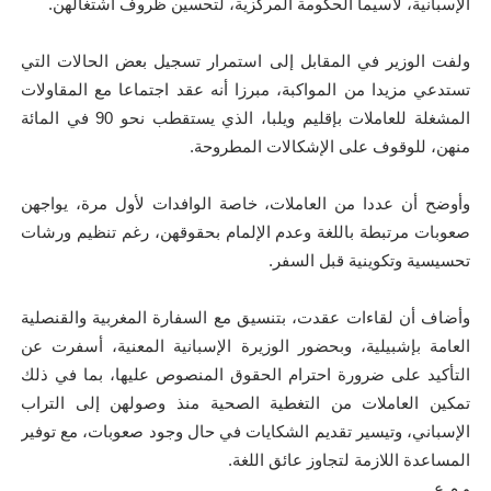
الإسبانية، لاسيما الحكومة المركزية، لتحسين ظروف اشتغالهن.
ولفت الوزير في المقابل إلى استمرار تسجيل بعض الحالات التي
تستدعي مزيدا من المواكبة، مبرزا أنه عقد اجتماعا مع المقاولات
المشغلة للعاملات بإقليم ويلبا، الذي يستقطب نحو 90 في المائة
منهن، للوقوف على الإشكالات المطروحة.
وأوضح أن عددا من العاملات، خاصة الوافدات لأول مرة، يواجهن
صعوبات مرتبطة باللغة وعدم الإلمام بحقوقهن، رغم تنظيم ورشات
تحسيسية وتكوينية قبل السفر.
وأضاف أن لقاءات عقدت، بتنسيق مع السفارة المغربية والقنصلية
العامة بإشبيلية، وبحضور الوزيرة الإسبانية المعنية، أسفرت عن
التأكيد على ضرورة احترام الحقوق المنصوص عليها، بما في ذلك
تمكين العاملات من التغطية الصحية منذ وصولهن إلى التراب
الإسباني، وتيسير تقديم الشكايات في حال وجود صعوبات، مع توفير
المساعدة اللازمة لتجاوز عائق اللغة.
و م ع