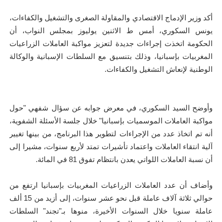
أكد وزير الإدماج الاقتصادي والمقاولة الصغرى والتشغيل والكفاءات،
يونس السكوري، أمس ط الاثنين يوليوز بمجلس النواب، أن
الحكومة اتخذت إجراءات جديدة لتعزيز مواكبة العاملات الزراعيات
المغربيات بإسبانيا، وذلك بتنسيق مع السلطات الإسبانية والوكالة
الوطنية لإنعاش التشغيل والكفاءات.
وأوضح السيد السكوري، في معرض جوابه عن سؤال شفهي "حول
مواكبة العاملات الموسميات بإسبانيا" خلال جلسة الأسئلة الشفوية،
أنه تم اتخاذ عدد من الإجراءات لتطوير هذا البرنامج، من بينها تغيير
آلية انتقاء العاملات واعتماد تأشيرات تمتد لأربع سنوات، مشيرا إلى
أن نسبة العاملات اللواتي يعدن بانتظام تفوق 81 في المائة.
وأضاف أن عدد العاملات الزراعيات المغربيات بإسبانيا ارتفع من
حوالي ثلاثة آلاف عاملة قبل نحو عشر سنوات، إلى أزيد من 15 ألف
عاملة سنويا خلال السنوات الأخيرة، منوها بـ"تجند" السلطات