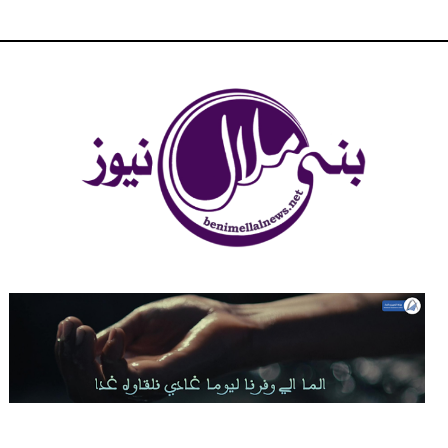
شبكة بني ملال الاخبارية - بني ملال نيوز - الخبر في الحين ، جرأة و
مصداقية في تناول الخبر