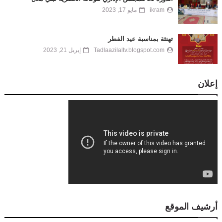
ikram
مايو 17, 2023
تهنئة بمناسبة عيد الفطر
Tadlaazilaltv.blogspot.com
إبريل 21, 2023
إعلان
أرشيف الموقع