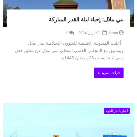
بني ملال: إحياء ليلة القدر المباركة
ikram
02 أبريل 2024
0
أعلنت المندوبية الإقليمية للشؤون الإسلامية ببني ملال
وبتنسيق مع المجلس العلمي المحلي ببني ملال عن تنظيم حفل
ديني ليلة السبت 26 رمضان 1445ه...
قراءة المزيد
أخبار،أخبار الجهة