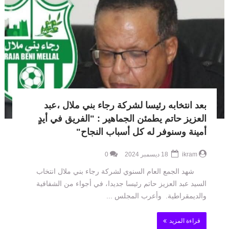
بعد انتخابه رئيسا لشركة رجاء بني ملال ،عبد
العزيز حاتم يطمئن الجماهير : "الفريق في أيدٍ
أمينة وسنوفر له كل أسباب النجاح"
ikram
18 ديسمبر 2024
0
شهد الجمع العام السنوي لشركة رجاء بني ملال انتخاب
السيد عبد العزيز حاتم رئيسا جديدا، في أجواء من الشفافية
والديمقراطية. وأعرب المجلس ...
قراءة المزيد