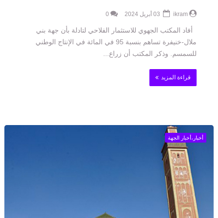
ikram
03 أبريل 2024
0
أفاد المكتب الجهوي للاستثمار الفلاحي لتادلة بأن جهة بني
ملال-خنيفرة تساهم بنسبة 95 في المائة في الإنتاج الوطني
للسمسم. وذكر المكتب أن زراع...
قراءة المزيد
أخبار،أخبار الجهة