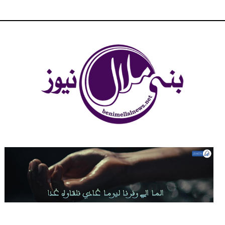
شبكة بني ملال الاخبارية - بني ملال نيوز - الخبر في الحين ، جرأة و
مصداقية في تناول الخبر