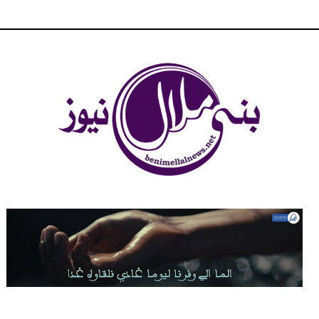
شبكة بني ملال الاخبارية - بني ملال نيوز - الخبر في الحين ، جرأة و
مصداقية في تناول الخبر