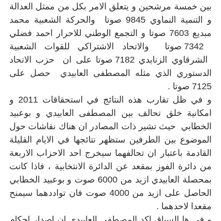
بين خمسة مرشحين و يتعلق الامر بكل من ممثل العدالة
و التنمية النماوي 9845 صوتا والحركة الشعبية محمد
مبديع 7603 صوتا و التجمع الوطني للاحرار احمد فضلي
7342 صوتا والاتحاد الاشتراكي للقوات الشعبية
الشرقاوي الزنايدي 7182 صوتا على ان حزب الاتحاد
الدستوري الذي مثله المصطفى العابيدي حصل على
7125 صوتا .
و في ظل تقارب هذه النتائج في استحقاقات 2011 و
امكانية خلق تحالف بين المصطفى العابيدي و بوعبيد
الخطابي حيث تشير ذات المصادر ان هناك نقاشات حول
الموضوع بين الطرفين ستظهر نتائجها في الايام القليلة
القادمة باعتبار ان تحالفهما سيخرج احد الاحزاب الاربعة
من دائرة الفوز بمقعد عن الدائرة الانتخابية ، فاذا كانت
بمحصلة العابيدي ازيد من 6000 صوت و بوعبيد الخطابي
الحاصل على ازيد من 4000 صوت فان تواددهما سيمنح
مقعدا لاحدهما .
و في ها السياق اكد المصطفى العابيدي ان اصدار احكام