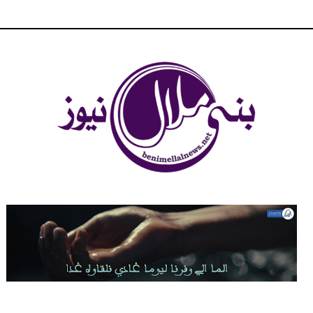
شبكة بني ملال الاخبارية - بني ملال نيوز - الخبر في الحين ، جرأة و
مصداقية في تناول الخبر