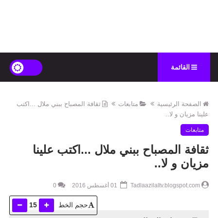
القائمة
الصفحة الرئيسية
متابعات
ثقافة المصباح ببني ملال ...اكتب
علينا مزيان و لا..
متابعات
ثقافة المصباح ببني ملال ...اكتب علينا
مزيان و لا..
Tadlaazilaltv.blogspot.com
01 أغسطس 2016
0
حجم الخط
15