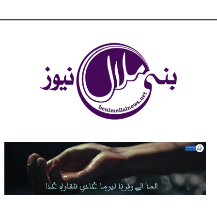
شبكة بني ملال الاخبارية - بني ملال نيوز - الخبر في الحين ، جرأة و
مصداقية في تناول الخبر