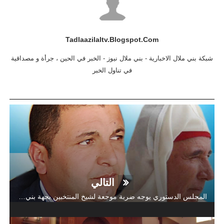
Tadlaazilaltv.blogspot.com
شبكة بني ملال الاخبارية - بني ملال نيوز - الخبر في الحين ، جرأة و مصداقية
في تناول الخبر
التالي
المجلس الدستوري يوجه ضربة موجعة لشيخ المنتخبين بجهة بني ملال خنيفرة ابراهيم فضلي و نجله أحمد خارج اللائحة الوطنية للشباب