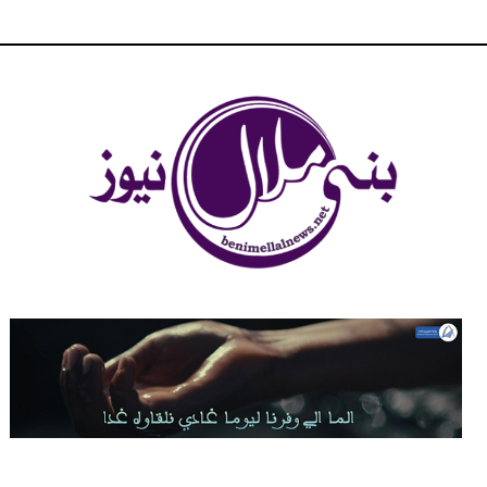
شبكة بني ملال الاخبارية - بني ملال نيوز - الخبر في الحين ، جرأة و
مصداقية في تناول الخبر