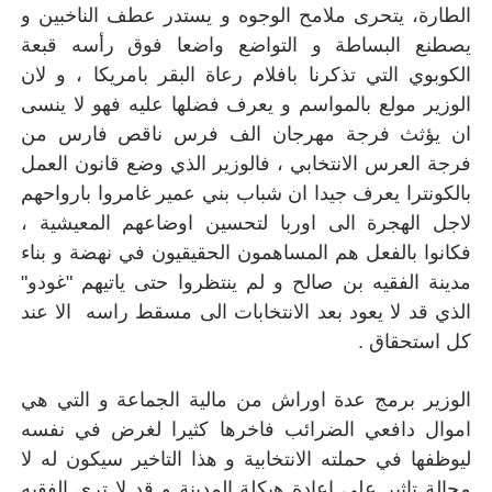
الطارة، يتحرى ملامح الوجوه و يستدر عطف الناخبين و
يصطنع البساطة و التواضع واضعا فوق رأسه قبعة
الكوبوي التي تذكرنا بافلام رعاة البقر بامريكا ، و لان
الوزير مولع بالمواسم و يعرف فضلها عليه فهو لا ينسى
ان يؤثث فرجة مهرجان الف فرس ناقص فارس من
فرجة العرس الانتخابي ، فالوزير الذي وضع قانون العمل
بالكونترا يعرف جيدا ان شباب بني عمير غامروا بارواحهم
لاجل الهجرة الى اوربا لتحسين اوضاعهم المعيشية ،
فكانوا بالفعل هم المساهمون الحقيقيون في نهضة و بناء
مدينة الفقيه بن صالح و لم ينتظروا حتى ياتيهم "غودو"
الذي قد لا يعود بعد الانتخابات الى مسقط راسه الا عند
كل استحقاق .
الوزير برمج عدة اوراش من مالية الجماعة و التي هي
اموال دافعي الضرائب فاخرها كثيرا لغرض في نفسه
ليوظفها في حملته الانتخابية و هذا التاخير سيكون له لا
محالة تاثير على اعادة هيكلة المدينة و قد لا ترى الفقيه