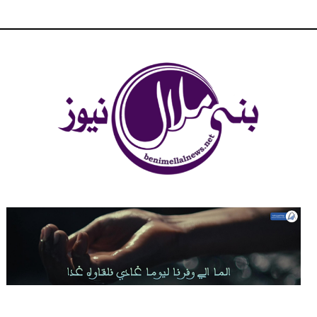
شبكة بني ملال الاخبارية - بني ملال نيوز - الخبر في الحين ، جرأة و
مصداقية في تناول الخبر