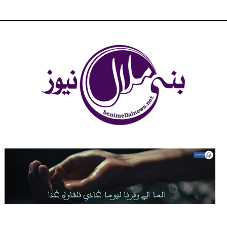
شبكة بني ملال الاخبارية - بني ملال نيوز - الخبر في الحين ، جرأة و
مصداقية في تناول الخبر