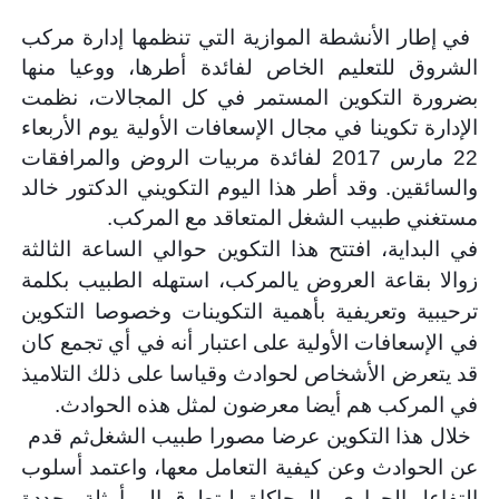
في إطار الأنشطة الموازية التي تنظمها إدارة مركب
الشروق للتعليم الخاص لفائدة أطرها، ووعيا منها
بضرورة التكوين المستمر في كل المجالات، نظمت
الإدارة تكوينا في مجال الإسعافات الأولية يوم الأربعاء
22 مارس 2017 لفائدة مربيات الروض والمرافقات
والسائقين. وقد أطر هذا اليوم التكويني الدكتور خالد
مستغني طبيب الشغل المتعاقد مع المركب
.
في البداية، افتتح هذا التكوين حوالي الساعة الثال
ثة
زوالا بقاعة العروض يالمركب، استهله الطبيب بكلمة
ترحيبية وتعريفية بأهمية التكوينات وخصوصا التكوين
في الإسعافات الأولية على اعتبار أنه في أي تجمع كان
قد يتعرض الأشخاص لحوادث وقياسا على ذلك التلاميذ
في المركب هم أيضا معرضون لمثل هذه الحوادث
.
خلال هذا التكوين عرضا مصورا
طبيب الشغل
ثم قدم
عن الحوادث وعن كيفية التعامل معها، واعتمد أسلوب
التفاعل الحواري والمحاكاة، ليتطرق إلى أمثلة محددة