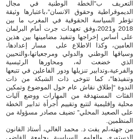
التعريف ب”الخطة الوطنية في مجال
الديموقراطية وحقوق الانسان”،باعتبارها وثيقة
تؤطر السياسة الحقوقية في المغرب ما بين
2018 و2021،وفق
تعهدات جرت أمام البرلمان
على أساس إخراجها وتنفيذ مضامينها بين هذين
العامين،
وكذا الاطلاع على مسار إعدادها،
وسياقها الوطني والدولي ومرجعياتها،والتحيين
الذي خضعت له، ومحاورها الرئيسية
والفرعية،وتدابير تنزيلها ودور الفاعلين في تتبعها
وتنفيذها”، كما تتوخى ذات الشبكة من ذات
الندوة “إطلاق نقاش عام حول الموضوع وتمكين
الفئات المستهدفة من المهارات ووضع آليات
محلية وإقليمية لتتبع وتقييم أجرأة تدابير الخطة
على الصعيد المحلي” تضيف مصادر مسؤولة من
المنظمين
.
من جهته،لم يفت د. محمد الغالي، أستاذ القانون
الدستوري والعلوم السياسية بجامعة القاضي