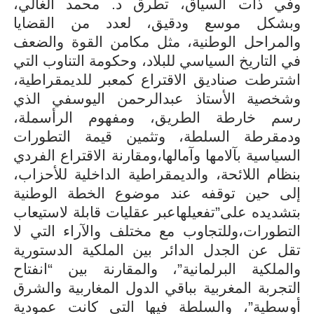
وفي ذات السياق، تطرق د. محمد الغالي،
وبشكل موسع ودقيق، لعدد من القضايا
والمراحل الوطنية، مثل مكامن القوة والضعف
في التاريخ السياسي للبلاد، وحكومة التناوب التي
اشترطت صناديق الاقتراع كمعبر للديمقراطية،
وشخصية الأستاذ عبدالرحمن اليوسفي الذي
رسم خارطة الطريق، ومفهوم الرأسملة،
ودمقرطة السلطة، وتثمين قيمة التطورات
السياسية بآلامها وآمالها،ومقارنة الاقتراع الفردي
بنظام اللائحة، والديمقراطية الداخلية للأحزاب،
إلى حين توقفه عند موضوع الخطة الوطنية
بتشديده على”تفعيلهاعبر عقليات قابلة لاستيعاب
التطورات،وللتجاوب مع مختلف والآراء التي لا
تقل عن الجدل الدائر بين الملكية الدستورية
والملكية البرلمانية”، والمقارنة بين “انفتاح
التجربة المغربية بباقي الدول المغاربية والشرق
أوسطية”، والسلطة فيها التي كانت عمودية