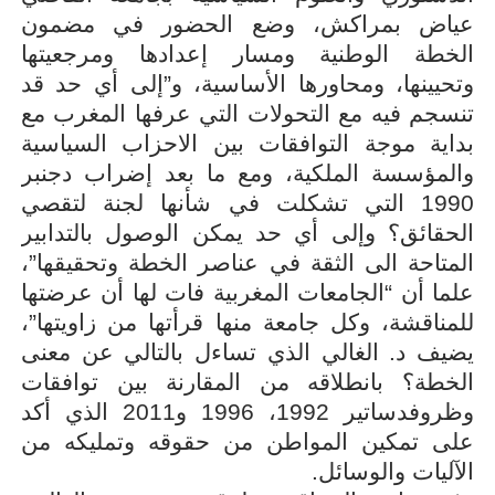
عياض بمراكش، وضع الحضور في مضمون
الخطة الوطنية ومسار إعدادها ومرجعيتها
وتحيينها، ومحاورها الأساسية، و”إلى أي حد قد
تنسجم فيه مع التحولات التي عرفها المغرب مع
بداية موجة التوافقات بين الاحزاب السياسية
والمؤسسة الملكية، ومع ما بعد إضراب دجنبر
1990 التي تشكلت في شأنها لجنة لتقصي
الحقائق؟ وإلى أي حد يمكن الوصول بالتدابير
المتاحة الى الثقة في عناصر الخطة وتحقيقها”،
علما أن “الجامعات المغربية فات لها أن عرضتها
للمناقشة، وكل جامعة منها قرأتها من زاويتها”،
يضيف د. الغالي الذي تساءل بالتالي عن معنى
الخطة؟ بانطلاقه من المقارنة بين توافقات
وظروفدساتير 1992، 1996 و2011 الذي أكد
على تمكين المواطن من حقوقه وتمليكه من
الآليات والوسائل
.