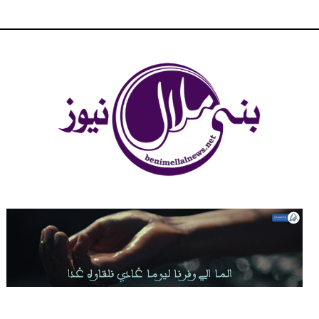
شبكة بني ملال الاخبارية - بني ملال نيوز - الخبر في الحين ، جرأة و
مصداقية في تناول الخبر