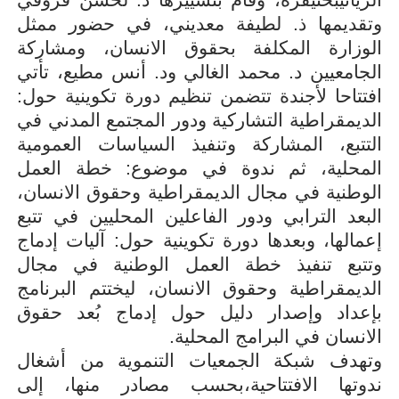
وتقديمها ذ. لطيفة معديني، في حضور ممثل
الوزارة المكلفة بحقوق الانسان، ومشاركة
الجامعيين د. محمد الغالي ود. أنس مطيع، تأتي
افتتاحا لأجندة تتضمن تنظيم دورة تكوينية حول:
الديمقراطية التشاركية ودور المجتمع المدني في
التتبع، المشاركة وتنفيذ السياسات العمومية
المحلية، ثم ندوة في موضوع: خطة العمل
الوطنية في مجال الديمقراطية وحقوق الانسان،
البعد الترابي ودور الفاعلين المحليين في تتبع
إعمالها، وبعدها دورة تكوينية حول: آليات إدماج
وتتبع تنفيذ خطة العمل الوطنية في مجال
الديمقراطية وحقوق الانسان، ليختتم البرنامج
بإعداد وإصدار دليل حول إدماج بُعد حقوق
الانسان في البرامج المحلية
.
وتهدف شبكة الجمعيات التنموية من أشغال
ندوتها الافتتاحية،بحسب مصادر منها، إلى