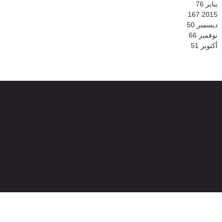
يناير
76
167
2015
ديسمبر
50
نوفمبر
66
أكتوبر
51
© 2026
جميع الحقوق محفوظة -
الموقع الرسمي لشبكة بني ملال الإخبارية