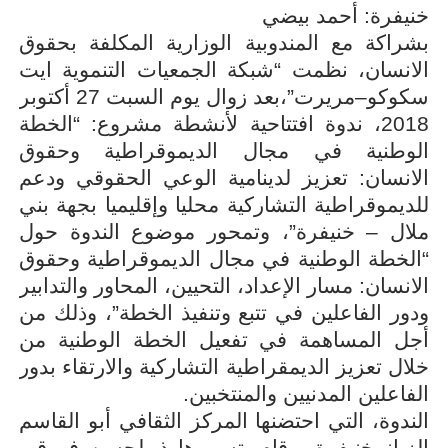
خنيفرة: أحمد بيضي
بشراكة مع المندوبية الوزارية المكلفة بحقوق
الانسان، نظمت “شبكة الجمعيات التنموية ايت
سكوكو–مريرت”،بعد زوال يوم السبت 27 أكتوبر
2018، ندوة افتتاحية لأنشطة مشروع: “الخطة
الوطنية في مجال الديموقراطية وحقوق
الانسان: تعزيز لدينامية الوعي الحقوقي ودعم
للديموقراطية التشاركية محليا وإقليميا بجهة بني
ملال – خنيفرة”، وتمحور موضوع الندوة حول
“الخطة الوطنية في مجال الديموقراطية وحقوق
الانسان: مسار الإعداد، التحيين، المحاور والتدابير
ودور الفاعلين في تتبع وتنفيذ الخطة”، وذلك من
أجل المساهمة في تفعيل الخطة الوطنية من
خلال تعزيز الديمقراطية التشاركية والارتقاء بدور
الفاعلين المدنيين والمنتخبين
.
الندوة، التي احتضنها المركز الثقافي أبو القاسم
الزيانيبخنيفرة، وقام بتسييرها ذ. لحسن فروقي