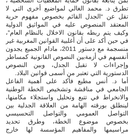
بمن يتابعه بقانون حماية المعطيات الشخصية”،
تطرق د. محمد الغالي لمواضيع أخرى التي لا
تقل عن “الجدل القائم بخصوص مفهوم حرية
المعتقد المنصوص عليه في المواثيق الدولية
وكيف يتم ربطه بقانون الاخلال بالنظام العام”،
في حين أكد على أن أغلبية القوانين المغربية غير
منسجمة مع دستور 2011، مادام الجميع يجدون
أنفسهم في أزمةبين النصوص القانونية كمساطر
وإجراءات لا تقبل الجدل، وبين النصوص
الدستورية التي تعتبر من أسمى قوانين البلاد
.
أما د. أنس مطيع فأكد على أهمية الفاعل
الجامعي في مناقشة وتشخيص الخطة الوطنية
والانخراط في تتبع وتحليل واستجلاء مكامنها،
لينطلق بورقته الهامة من العلاقة الجدلية بين
التواصل العمومي والتواصل التحسيسي
بخصوص موضوع الخطة، وطرق تحديد
مراسيمها والمفاهيم المؤسسة لها خارج