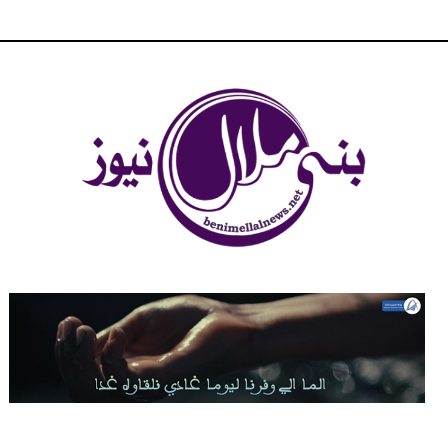
شبكة بني ملال الاخبارية - بني ملال نيوز - الخبر في الحين ، جرأة و
مصداقية في تناول الخبر