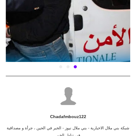
Chadafmbouz122
شبكة بني ملال الاخبارية - بني ملال نيوز - الخبر في الحين ، جرأة و مصداقية
في تناول الخبر