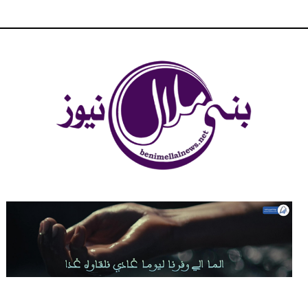
شبكة بني ملال الاخبارية - بني ملال نيوز - الخبر في الحين ، جرأة و
مصداقية في تناول الخبر