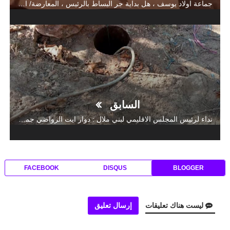
جماعة اولاد يوسف ، هل بداية جر البساط بالرئيس ، المعارضة/ الاغلبية تطالب والي الجهة من اجل التدخل و تخوفات الاعضاء من اشتعال فتنة بين دواوير الجماعة - بلاغ-
السابق
نداء لرئيس المجلس الاقليمي لبني ملال : دوار ايت الرواضي جماعة سمكت انقطاع الماء و تجاهل معاناة الساكنة
FACEBOOK
DISQUS
BLOGGER
ليست هناك تعليقات
إرسال تعليق