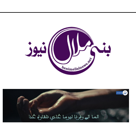
شبكة بني ملال الاخبارية - بني ملال نيوز - الخبر في الحين ، جرأة و
مصداقية في تناول الخبر