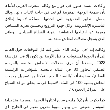
وأفادت السيد عمور، في حوار مع وكالة المغرب العربي للأنباء،
بأن سمعة الوجهة المغربية لم تعد في حاجة لإثبات ذاتها، وذلك
بفضل التدابير التحفيزية التي اتخذتها المملكة لاسيما إطلاق
التأشيرة الإلكترونية، وكل جهود الترويج وتحسين تجربة المسافر،
معربة عن ارتياحها للانتعاشة القوية للقطاع السياحي الوطني
الذي يسجل معدلات انتعاش متقدمة.
وقالت إنه “في الوقت الذي تشير فيه كل التوقعات حول العالم
إلى أن العودة لمستويات ما قبل الأزمة لن تكون إلا في أفق سنة
2023، يسعدنا أن نرى معدلات الانتعاش الخاصة بالموسم
الصيفي تتجاوز 80 في المائة بالنسبة للمؤشرات الرئيسية
للقطاع”، مضيفة أنه “بالنسبة للبعض، تمكنا من تسجيل معدلات
انتعاش بنسبة 100 في المئة، لاسيما في ما يتعلق بتوافد السياح
على المراكز الحدودية”.
كما ذكرت بأن 3,2 مليون سائح اختاروا الوجهة المغربية منذ بداية
الموسم الصيفي، من بينهم مليونا مغربي مقيم في الخارج، أي