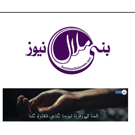
شبكة بني ملال الاخبارية - بني ملال نيوز - الخبر في الحين ، جرأة و
مصداقية في تناول الخبر