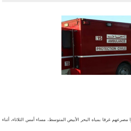
ية بإقليم الناظور بأن 8 أشخاص لقوا مصرعهم غرقا بمياه البحر الأبيض المتوسط، مساء أمس الثلاثاء، أثناء