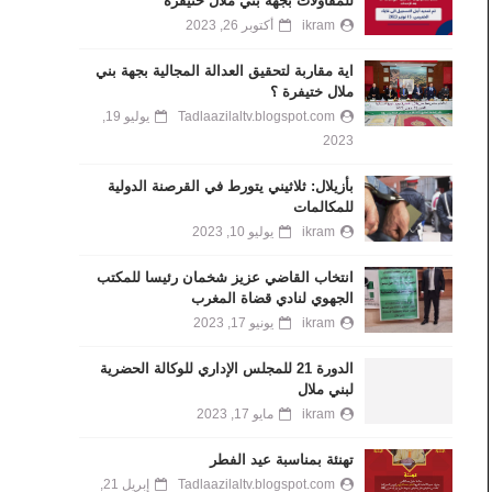
للمقاولات بجهة بني ملال خنيفرة
ikram
أكتوبر 26, 2023
اية مقاربة لتحقيق العدالة المجالية بجهة بني
ملال ختيفرة ؟
Tadlaazilaltv.blogspot.com
يوليو 19,
2023
بأزيلال: ثلاثيني يتورط في القرصنة الدولية
للمكالمات
ikram
يوليو 10, 2023
انتخاب القاضي عزيز شخمان رئيسا للمكتب
الجهوي لنادي قضاة المغرب
ikram
يونيو 17, 2023
الدورة 21 للمجلس الإداري للوكالة الحضرية
لبني ملال
ikram
مايو 17, 2023
تهنئة بمناسبة عيد الفطر
Tadlaazilaltv.blogspot.com
إبريل 21,