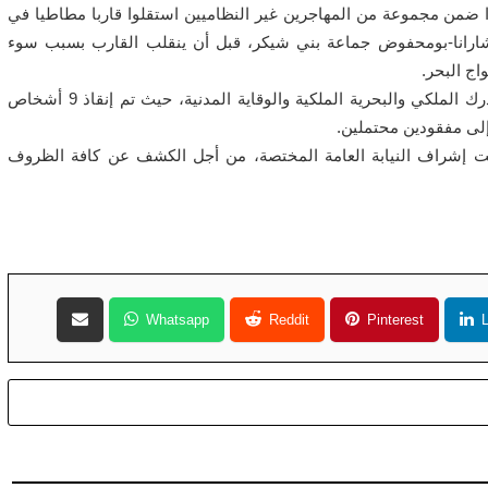
وا ضمن مجموعة من المهاجرين غير النظاميين استقلوا قاربا مطاطيا في
تشارانا-بومحفوض جماعة بني شيكر، قبل أن ينقلب القارب بسبب سوء
اج البحر.
وحسب المصدر ذاته، تدخلت السلطات المحلية ومصالح الدرك الملكي والبحرية الملكية والوقاية المدنية، حيث تم إنقاذ 9 أشخاص
حت إشراف النيابة العامة المختصة، من أجل الكشف عن كافة الظروف
Whatsapp
Reddit
Pinterest
L