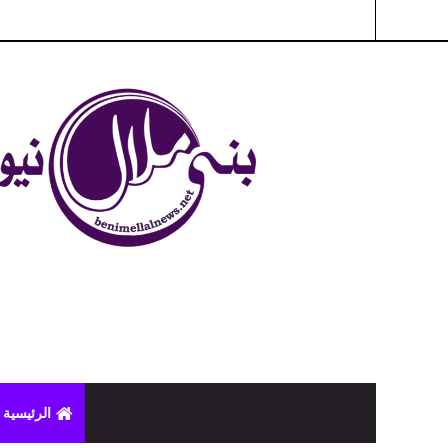
شبكة بني ملال الاخبارية - بني ملال نيوز - الخبر في الحين ، جرأة 
الرئيسية