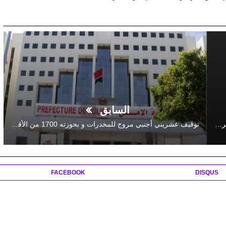
السابق
المؤتمر ال 13 لمنظمة التجارة العالمية .. ستة دول ضمنها المغرب تصدر بيانا حول التلوث البلاستيكي
توقيف عشريني أجنبي مروج للمخدرات و بحوزته 1700 من الأقراص المهلوسة
FACEBOOK
DISQUS