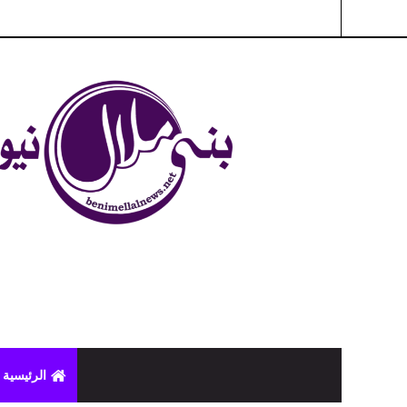
شبكة بني ملال الاخبارية - بني ملال نيوز - الخبر في الحين ، جرأة 
الرئيسية