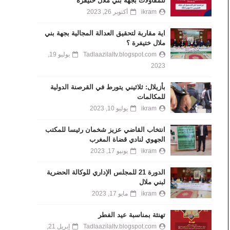
للمقاولات بجهة بني ملال خنيفرة
ikram
أكتوبر 26, 2023
اية مقاربة لتحقيق العدالة المجالية بجهة بني
ملال ختيفرة ؟
Tadlaazilaltv.blogspot.com
يوليو 19,
2023
بأزيلال: ثلاثيني يتورط في القرصنة الدولية
للمكالمات
ikram
يوليو 10, 2023
انتخاب القاضي عزيز شخمان رئيسا للمكتب
الجهوي لنادي قضاة المغرب
ikram
يونيو 17, 2023
الدورة 21 للمجلس الإداري للوكالة الحضرية
لبني ملال
ikram
مايو 17, 2023
تهنئة بمناسبة عيد الفطر
Tadlaazilaltv.blogspot.com
إبريل 21,