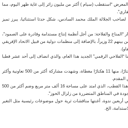
معرض “استقطب (سيام ) أكثر من مليون زائر إلى غاية ظهر اليوم، مما
اري”.
لصاحب الجلالة الملك محمد السادس، شكل حدثا استثنائيا، يبرز تميز
انعقدت تحت شعار “المناخ والفلاحة: من أجل أنظمة إنتاج مستدامة وقادرة على الصمود”،
عرفت مشاركة 1500 عارض من 70 دولة، و 45 وفداً أجنبياً، من بينهم 22 وزيراً، بالإضافة إلى منظمات دولية من قبيل الاتحاد الإفريقي
او).
“الفلاحي الرقمي” الجديد هذا العام، والذي انضاف إلى أحد عشر قطبا
وأشار إلى أن مساحة المعرض امتدت على مساحة 12.4 هكتارًا، منها 11 هكتارًا مغطاة، وشهدت مشاركة أكثر من 500 تعاونية وأكثر
وأضاف “تميز قطب المنتجات المحلية بالفرادة، حيث سلط هذا القطب، الذي امتد على مساحة 16 ألف متر مربع وضم أكثر من 500
ودة في المناطق المتضررة من زلزال الحوز”.
أربعين ندوة، أغنتها مناقشات ثرية حول موضوعات رئيسية مثل التغير
ستدامة، الخ.