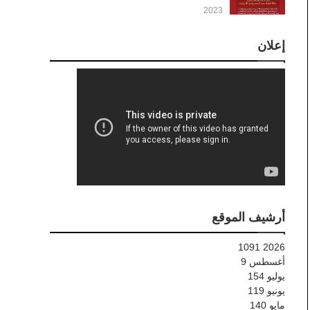
2023
إعلان
أرشيف الموقع
1091
2026
أغسطس
9
يوليو
154
يونيو
119
مايو
140