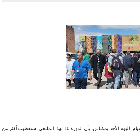
أفاد كمال حدان المندوب بالنيابة للمعرض الدولي للفلاحة (سيام) اليوم الأحد بمكناس، بأن الدورة 16 لهذا الملتقى استقطبت أكثر من