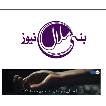
شبكة بني ملال الاخبارية - بني ملال نيوز - الخبر في الحين ، جرأة و
مصداقية في تناول الخبر