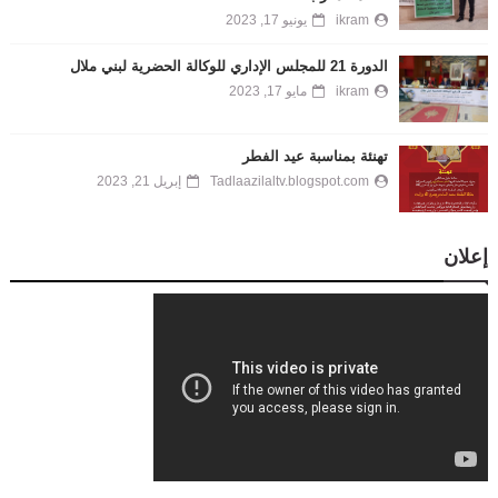
ikram
يونيو 17, 2023
الدورة 21 للمجلس الإداري للوكالة الحضرية لبني ملال
ikram
مايو 17, 2023
تهنئة بمناسبة عيد الفطر
Tadlaazilaltv.blogspot.com
إبريل 21, 2023
إعلان