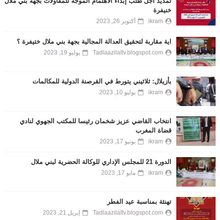
تمديد أجل طلب إبداء الاهتمام الموجه للمقاولات بجهة بني ملال
خنيفرة
ikram
أكتوبر 26, 2023
اية مقاربة لتحقيق العدالة المجالية بجهة بني ملال ختيفرة ؟
Tadlaazilaltv.blogspot.com
يوليو 19, 2023
بأزيلال: ثلاثيني يتورط في القرصنة الدولية للمكالمات
ikram
يوليو 10, 2023
انتخاب القاضي عزيز شخمان رئيسا للمكتب الجهوي لنادي
قضاة المغرب
ikram
يونيو 17, 2023
الدورة 21 للمجلس الإداري للوكالة الحضرية لبني ملال
ikram
مايو 17, 2023
تهنئة بمناسبة عيد الفطر
Tadlaazilaltv.blogspot.com
إبريل 21, 2023