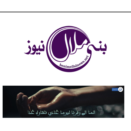
شبكة بني ملال الاخبارية - بني ملال نيوز - الخبر في الحين ، جرأة و
مصداقية في تناول الخبر