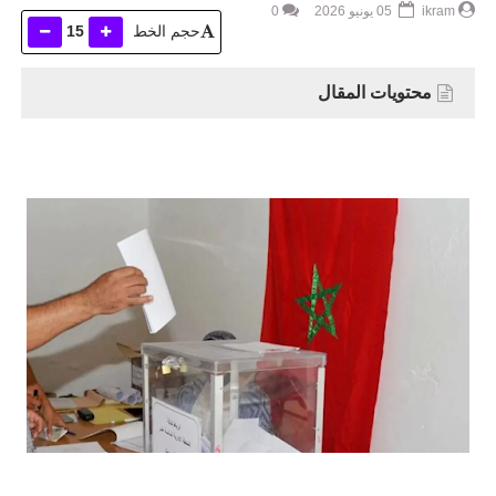
ikram
05 يونيو 2026
0
حجم الخط
15
محتويات المقال