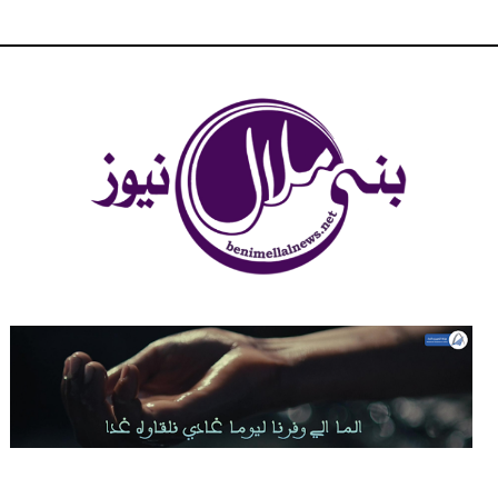
شبكة بني ملال الاخبارية - بني ملال نيوز - الخبر في الحين ، جرأة و
مصداقية في تناول الخبر