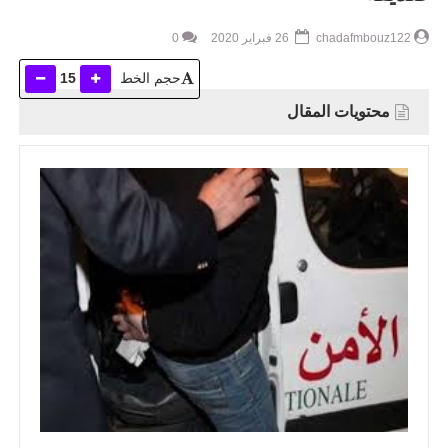
chadafmbouz122
26 فبراير 2020
0
حجم الخط
15
محتويات المقال