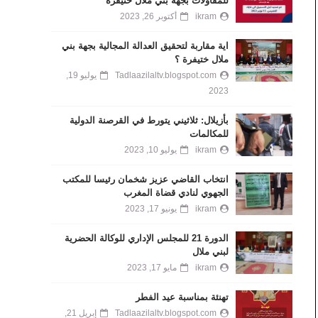
للمقاولات بجهة بني ملال خنيفرة
ikram
أكتوبر 26, 2023
اية مقاربة لتحقيق العدالة المجالية بجهة بني
ملال ختيفرة ؟
Tadlaazilaltv.blogspot.com
يوليو 19,
2023
بأزيلال: ثلاثيني يتورط في القرصنة الدولية
للمكالمات
ikram
يوليو 10, 2023
انتخاب القاضي عزيز شخمان رئيسا للمكتب
الجهوي لنادي قضاة المغرب
ikram
يونيو 17, 2023
الدورة 21 للمجلس الإداري للوكالة الحضرية
لبني ملال
ikram
مايو 17, 2023
تهنئة بمناسبة عيد الفطر
Tadlaazilaltv.blogspot.com
إبريل 21,