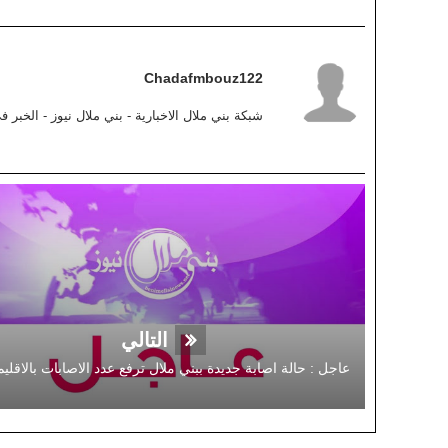
Chadafmbouz122
شبكة بني ملال الاخبارية - بني ملال نيوز - الخبر 
التالي