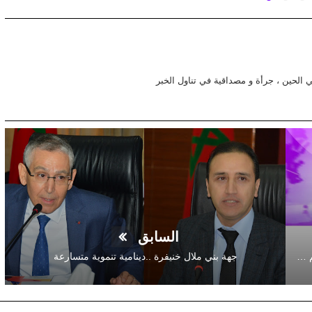
في الحين ، جرأة و مصداقية في تناول الخبر
السابق
عاجل : حالة اصابة جديدة ببني ملال ترفع عدد الاصابات بالاقليم في اقل 24 ساعة الى 17 حالة مؤكدة
جهة بني ملال خنيفرة ..دينامية تنموية متسارعة