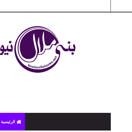
شبكة بني ملال الاخبارية - بني ملال نيوز - الخبر في الحين ، جرأة 
الرئيسية