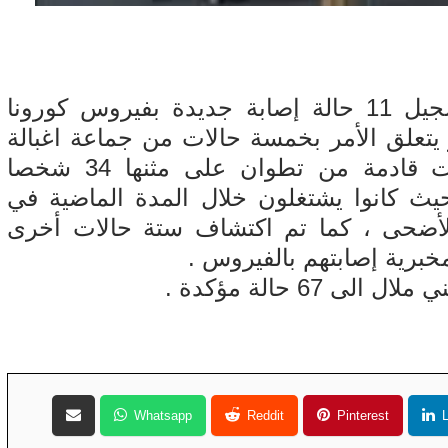
أفادت مصادرنا انه تم قبل قليل تسجيل 11 حالة إصابة جديدة بفيروس كورونا
م بني ملال و يتعلق الأمر بخمسة حالات من جماعة اغبالة
تم اكتشافها بعد إخضاع شاحنة كانت قادمة من تطوان على مثنها 34 شخصا
يث كانوا يشتغلون خلال المدة الماضية في
الأضحى ، كما تم اكتشاف ستة حالات أخرى
مخبرية إصابتهم بالفيروس .
 67 حالة مؤكدة .
Whatsapp
Reddit
Pinterest
L