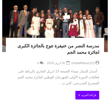
مدرسة النصر من خنيفرة تتوج بالجائزة الكبرى
لجائزة محمد الجم
chadafmbouz122
16 أبريل 2018
0
أسدل الستار مساء الجمعة 13 ابريل الجاري بالرباط على
فعاليات الدورة الأولى للمهرجان الوطني لجائزة محمد الجم
للمسرح المدرسي، التي ن...
قراءة المزيد