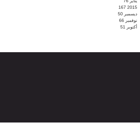
يناير
76
167
2015
ديسمبر
50
نوفمبر
66
أكتوبر
51
© 2026
جميع الحقوق محفوظة -
الموقع الرسمي لشبكة بني ملال الإخبارية