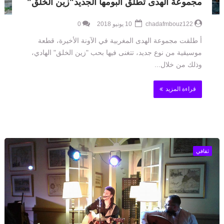
مجموعة الهدى تطلق ألبومها الجديد"زين الخلق"
chadafmbouz122
10 يونيو 2018
0
أ طلقت مجموعة الهدى المغربية في الآونة الأخيرة، قطعة
موسيقية من نوع جديد، تتغنى فيها بحب "زين الخلق" الهادي،
وذلك من خلال...
قراءة المزيد
ثقافي