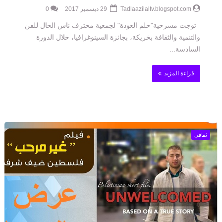
Tadlaazilaltv.blogspot.com
29 ديسمبر 2017
0
توجت مسرحية"حلم العودة" لجمعية محترف ناس الحال للفن
والتنمية والثقافة بخريكة، بجائزة السينوغرافيا، خلال الدورة
السادسة...
قراءة المزيد
ثقافي