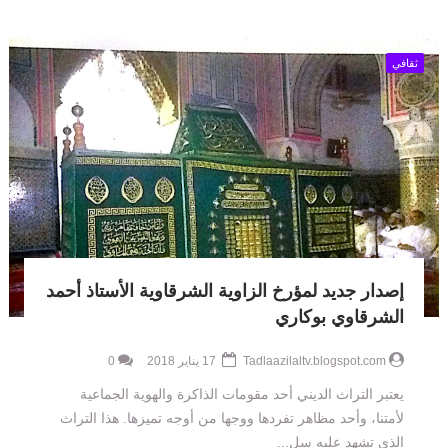
ثقافي
إصدار جديد لمؤرخ الزاوية الشرقاوية الأستاذ أحمد
الشرقاوي بوكاري
Tadlaazilaltv.blogspot.com
17 يناير 2018
0
يعتبر التراث الديني أحد مقومات الذاكرة والهوية الجماعية
لأمتنا، وأحد مظاهر تفردها ووجها من أوجه تميزها. هذا التراث
الذي تشهد عليه سل...