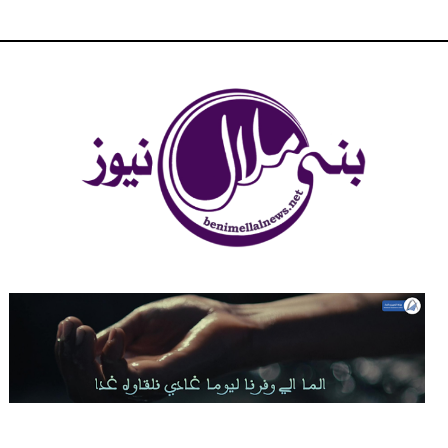
شبكة بني ملال الاخبارية - بني ملال نيوز - الخبر في الحين ، جرأة و
مصداقية في تناول الخبر