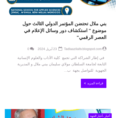
بني ملال تحتضن المؤتمر الدولي الثالث حول
موضوع '' استكشاف دور وسائل الإعلام في
العصر الرقمي"
Tadlaazilaltv.blogspot.com
23 أبريل 2024
0
في إطار الشراكة التي تجمع كلية الآداب والعلوم الإنسانية
التابعة لجامعة السلطان مولاي سليمان ببني ملال و المديرية
الجهوية للتواصل بجهة ب...
قراءة المزيد
أخبار ،أخبار الجهة