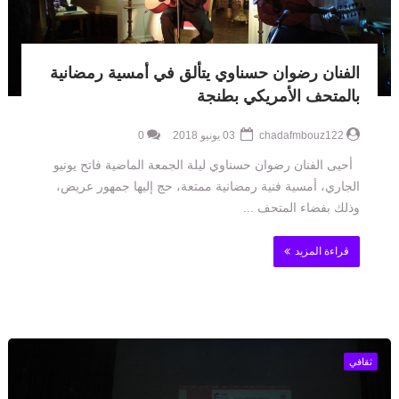
الفنان رضوان حسناوي يتألق في أمسية رمضانية
بالمتحف الأمريكي بطنجة
chadafmbouz122
03 يونيو 2018
0
أحيى الفنان رضوان حسناوي ليلة الجمعة الماضية فاتح يونيو
الجاري، أمسية فنية رمضانية ممتعة، حج إليها جمهور عريض،
وذلك بفضاء المتحف ...
قراءة المزيد
ثقافي