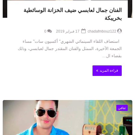
الفنان جمال لعابسي ضيف الخزانة الوسائطية
بخريبكة
chadafmbouz122
17 فبراير 2019
0
استضاف اللقاء السينمائي الشهري" أكسيون سات" مساء
الجمعة الأخيرة، الممثل والفنان المقتدر جمال لعبابسي، وذلك
بفضاء ال...
قراءة المزيد
ثقافي