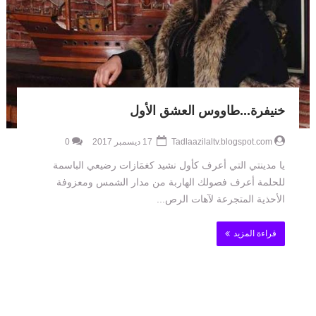
خنيفرة...طاووس العشق الأول
Tadlaazilaltv.blogspot.com
17 ديسمبر 2017
0
يا مدينتي التي أعرف كأول نشيد كغمَازات رضيعي الباسمة
للحلمة أعرف فصولك الهاربة من مدار الشمس ومعزوفة
الأحذية المتجرعة لآهات الرص...
قراءة المزيد