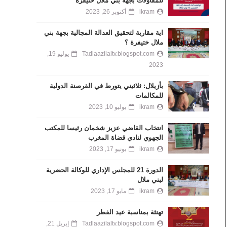
للمقاولات بجهة بني ملال خنيفرة
ikram
أكتوبر 26, 2023
اية مقاربة لتحقيق العدالة المجالية بجهة بني
ملال ختيفرة ؟
Tadlaazilaltv.blogspot.com
يوليو 19,
2023
بأزيلال: ثلاثيني يتورط في القرصنة الدولية
للمكالمات
ikram
يوليو 10, 2023
انتخاب القاضي عزيز شخمان رئيسا للمكتب
الجهوي لنادي قضاة المغرب
ikram
يونيو 17, 2023
الدورة 21 للمجلس الإداري للوكالة الحضرية
لبني ملال
ikram
مايو 17, 2023
تهنئة بمناسبة عيد الفطر
Tadlaazilaltv.blogspot.com
إبريل 21,