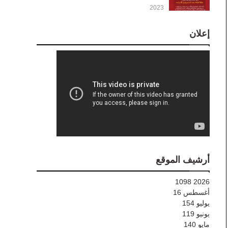
2023
إعلان
أرشيف الموقع
1098
2026
أغسطس
16
يوليو
154
يونيو
119
مايو
140