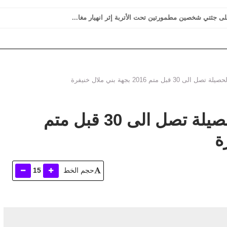
 على جثتي شخصين مطمورتين تحت الأتربة إثر انهيار مغا...
 متم 2016 بجهة بني ملال خنيفرة
نزيف الانتحار مستمر و الحصيلة تصل الى 30 قبل متم
حجم الخط
15