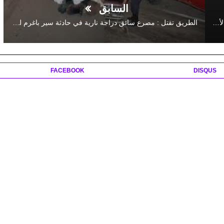
السابق
لقاء تنسقي اقليمي لتنظيم ومواكبة التدريب الميداني الخاص بالأساتذة المتدربين فوج 2016
الطريق تقتل : مصرع سائق دراجة نارية في حادثة سير باغرم لعلام ضواحي القصيبة
FACEBOOK
DISQUS