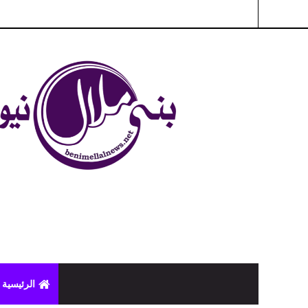
شبكة بني ملال الاخبارية - بني ملال نيوز - الخبر في الحين ، جرأة 
الرئيسية